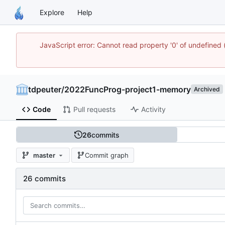
Explore
Help
JavaScript error: Cannot read property '0' of undefine
tdpeuter
/
2022FuncProg-project1-memory
Archived
Code
Pull requests
Activity
26
commits
master
Commit graph
26 commits