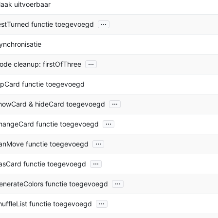
aak uitvoerbaar
...
estTurned functie toegevoegd
ynchronisatie
...
ode cleanup: firstOfThree
lipCard functie toegevoegd
...
howCard & hideCard toegevoegd
...
hangeCard functie toegevoegd
...
anMove functie toegevoegd
...
asCard functie toegevoegd
...
enerateColors functie toegevoegd
...
huffleList functie toegevoegd