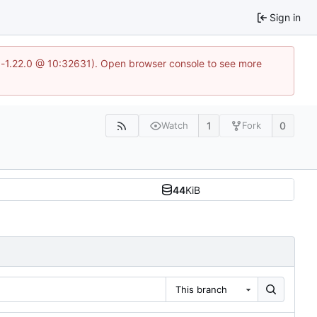
Sign in
ea-1.22.0 @ 10:32631). Open browser console to see more
1
0
Watch
Fork
44
KiB
This branch