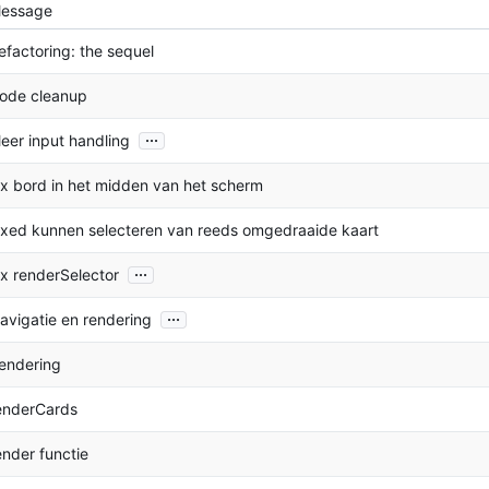
essage
efactoring: the sequel
ode cleanup
...
eer input handling
ix bord in het midden van het scherm
ixed kunnen selecteren van reeds omgedraaide kaart
...
ix renderSelector
...
avigatie en rendering
endering
enderCards
ender functie