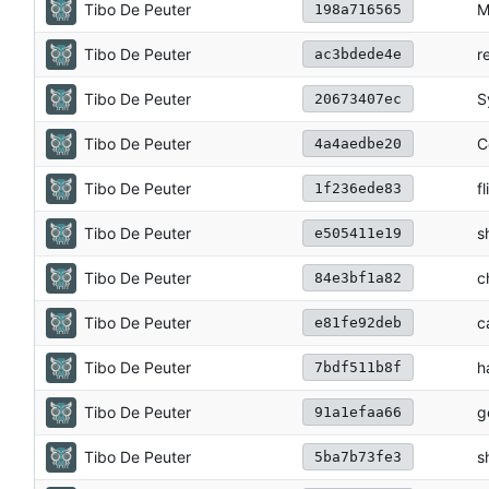
Tibo De Peuter
M
198a716565
Tibo De Peuter
r
ac3bdede4e
Tibo De Peuter
S
20673407ec
Tibo De Peuter
C
4a4aedbe20
Tibo De Peuter
f
1f236ede83
Tibo De Peuter
s
e505411e19
Tibo De Peuter
c
84e3bf1a82
Tibo De Peuter
c
e81fe92deb
Tibo De Peuter
h
7bdf511b8f
Tibo De Peuter
g
91a1efaa66
Tibo De Peuter
s
5ba7b73fe3