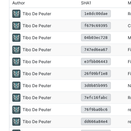
Author
SHA1
M
Tibo De Peuter
R
1e8dc00dae
Tibo De Peuter
C
f679c69395
Tibo De Peuter
M
04b03ec728
Tibo De Peuter
F
747ed6ea67
Tibo De Peuter
F
e3fbb06443
Tibo De Peuter
F
26f09bf1e8
Tibo De Peuter
N
3d0b85b995
Tibo De Peuter
R
7efc16fabc
Tibo De Peuter
r
76f9ba0bc6
Tibo De Peuter
r
dd666a84e4