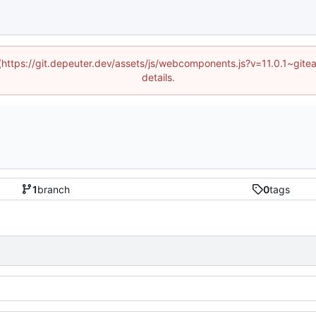
d (https://git.depeuter.dev/assets/js/webcomponents.js?v=11.0.1~git
details.
1
branch
0
tags